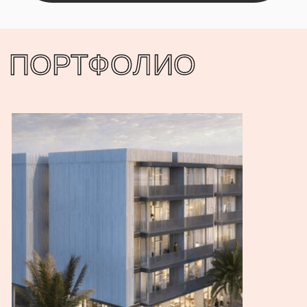
Лэндинг для продажи
25 000 руб
недвижимости в Дубае
6 дней
открыть кейс
Сайт для студии дизайна
30 000 руб
интерьеров для нежилых
9 дней