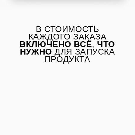
1.ФОРМА
Расскажите о своем
проекте: заполните
2. ЗАДАНИЕ
контакты или
свяжитесь с нами
Мы вместе составим
техническое задание
и обсудим все условия.
Мы работаем по оплате
30/70 до/после проекта.
3. ПРОЦЕСС
Вам будет открыт доступ
к рабочему проекту,
на любом этапе работ
мы сможем обсудить
правки и детали.
4. ПРАВКИ