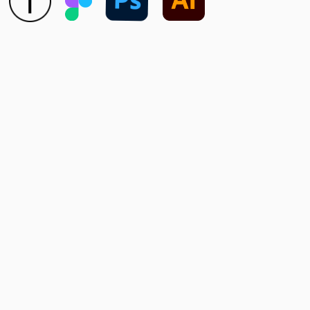
лэндинга, который можно заполнить
своими текстами и иллюстрациями
После оплаты вы получите готовую
адаптированную страницу
и видеоинструкцию «как превратить
шаблон в готовый сайт»
Стоимость любого
шаблона
10 000 руб
Шаблон + заполнение
текстами
и иллюстрациями
20 000 руб
посмотреть шаблон
посмотреть шаблон
посмотреть шаблон