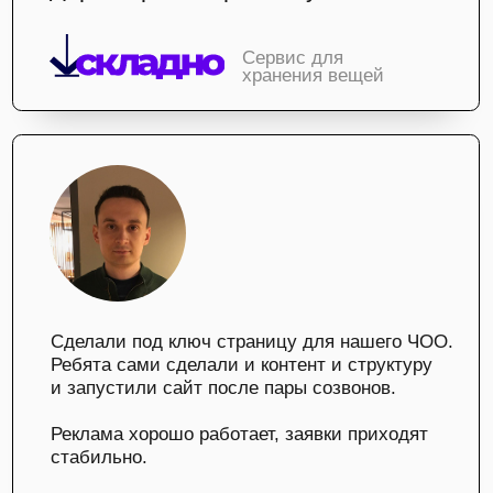
а
н
к
е
т
а
Заполните анкету или напишите нам на
почту, в телеграм или ватсап
Выберите какой сайт вам нужен?
Что у вас уже есть?
Готовый макет сайта
Готовая структура сайта
Логотип
Цвета, которые можно использовать