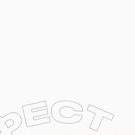
Елизавета
Директор по маркетингу
Сервис для
хранения вещей
Сделали под ключ страницу для нашего ЧОО.
Ребята сами сделали и контент и структуру
и запустили сайт после пары созвонов.
Реклама хорошо работает, заявки приходят
стабильно.