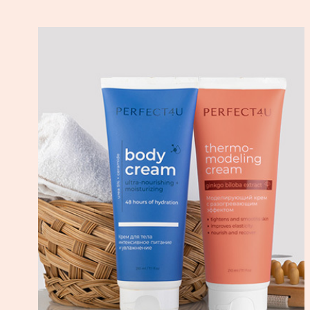
Лэндинг
15 000 руб
20 000 руб
если есть дизайн и его
если нет ничего, то мы
нужно собрать
сделаем лэндинг «под
ключ»
смотреть пример
смотреть пример
смотреть пример
Сайт для компании
30 000 руб
от 40 000 руб
если сайт
если больше 10 страниц
небольшой —
до 10 страниц
смотреть пример
смотреть пример
смотреть пример