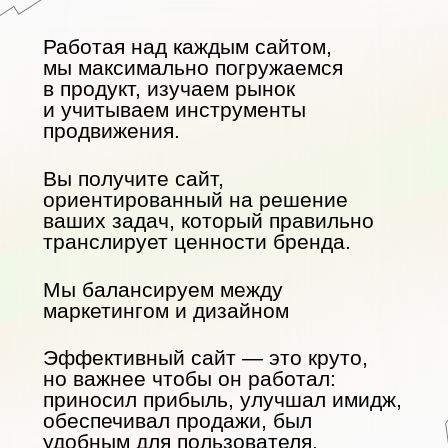
Частенько обращаюсь за доработками
и дизайном.
Максим
Собственник
Частное охранное
предприятие
Есть вопрос?
+7
Как лучше связаться?
Звонок