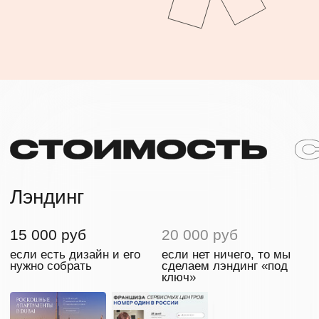
Telegram
Whatsapp
ОТПРАВИТЬ
или заполните
анкету
чтобы
сделать заявку
В СТОИМОСТЬ
КАЖДОГО ЗАКАЗА
ВКЛЮЧЕНО ВСЁ
,
ЧТО
НУЖНО
ДЛЯ ЗАПУСКА
ПРОДУКТА