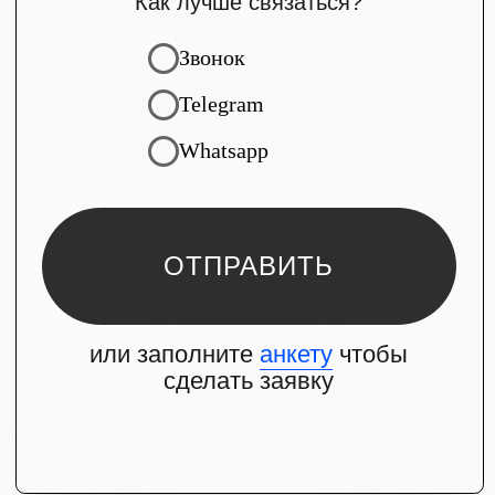
ориентированный на решение
ваших задач, который правильно
транслирует ценности бренда.
Мы балансируем между
маркетингом и дизайном
Эффективный сайт — это круто,
но важнее чтобы он работал:
приносил прибыль, улучшал имидж,
обеспечивал продажи, был
удобным для пользователя.
КАК МЫ РАБОТАЕМ